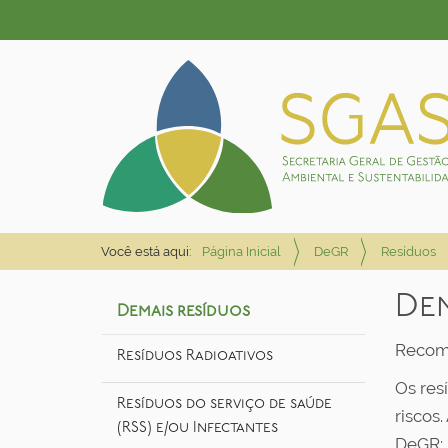
Você está aqui:
Página Inicial
DeGR
Resíduos
Dem
Demais resíduos
Recome
Resíduos Radioativos
Os res
Resíduos do serviço de saúde
riscos
(RSS) e/ou Infectantes
DeGR: