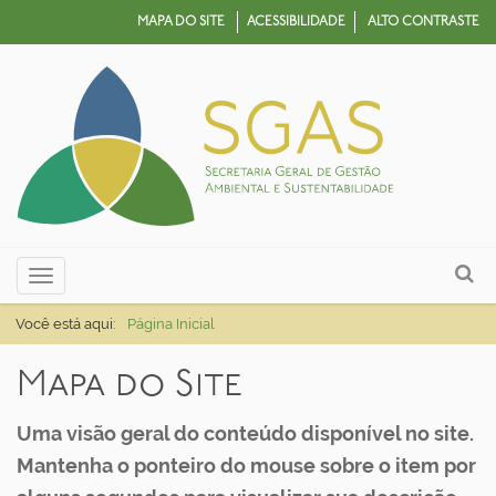
MAPA DO SITE
ACESSIBILIDADE
ALTO CONTRASTE
N
Busca
Toggle navigation
a
Busca Avançada…
v
Você está aqui:
Página Inicial
e
Mapa do Site
g
a
Uma visão geral do conteúdo disponível no site.
ç
Mantenha o ponteiro do mouse sobre o item por
ã