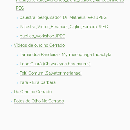
mesa_abertura_workshop_Liane_Reitora_MarceloNivert.J
PEG
palestra_pesquisador_Dr_Matheus_Reis.JPEG
Palestra_Victor_Emanuel_Giglio_Ferreira.JPEG
publico_workshop.JPEG
Vídeos de olho no Cerrado
Tamanduá Bandeira - Myrmecophaga tridactyla
Lobo Guará (Chrysocyon brachyurus)
Teiú Comum (Salvator merianae)
Irara - Eira barbara
De Olho no Cerrado
Fotos de Olho No Cerrado