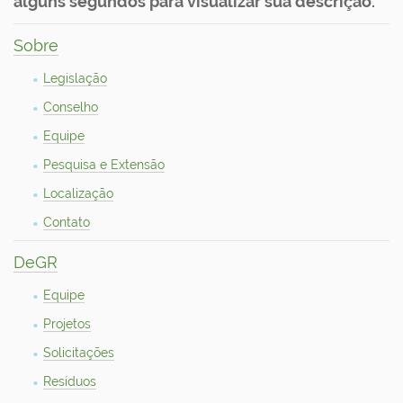
alguns segundos para visualizar sua descrição.
o
Sobre
Legislação
Conselho
Equipe
Pesquisa e Extensão
Localização
Contato
DeGR
Equipe
Projetos
Solicitações
Resíduos