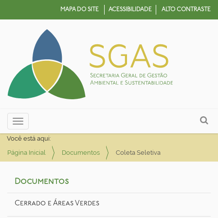
MAPA DO SITE
ACESSIBILIDADE
ALTO CONTRASTE
N
Busca
Toggle navigation
a
Busca Avançada…
Você está aqui:
v
Página Inicial
Documentos
Coleta Seletiva
e
g
Documentos
a
ç
Cerrado e Áreas Verdes
ã