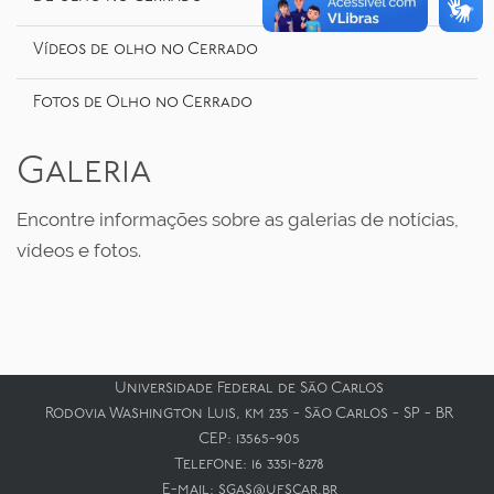
o
Vídeos de olho no Cerrado
Fotos de Olho no Cerrado
Galeria
Encontre informações sobre as galerias de notícias,
vídeos e fotos.
Universidade Federal de São Carlos
Rodovia Washington Luis, km 235 - São Carlos - SP - BR
CEP: 13565-905
Telefone: 16 3351-8278
E-mail: sgas@ufscar.br