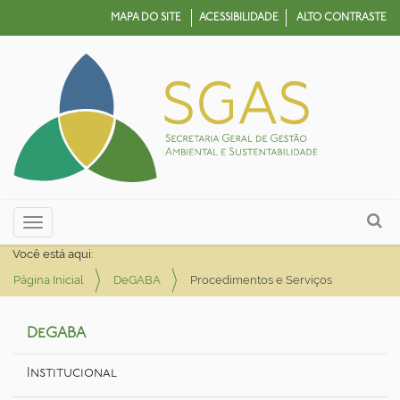
MAPA DO SITE
ACESSIBILIDADE
ALTO CONTRASTE
N
Busca
Toggle navigation
a
Busca Avançada…
Você está aqui:
v
Página Inicial
DeGABA
Procedimentos e Serviços
e
g
DeGABA
a
ç
Institucional
ã