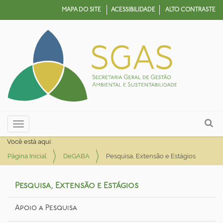
MAPA DO SITE
ACESSIBILIDADE
ALTO CONTRASTE
N
Busca
Toggle navigation
a
Busca Avançada…
Você está aqui:
v
Página Inicial
DeGABA
Pesquisa, Extensão e Estágios
e
g
Pesquisa, Extensão e Estágios
a
ç
Apoio a Pesquisa
ã