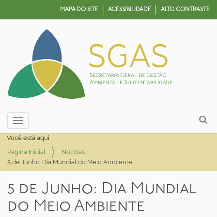
MAPA DO SITE
ACESSIBILIDADE
ALTO CONTRASTE
N
Busca
Toggle navigation
a
Busca Avançada…
Você está aqui:
v
Página Inicial
Notícias
e
5 de Junho: Dia Mundial do Meio Ambiente
g
a
5 de Junho: Dia Mundial
ç
do Meio Ambiente
ã