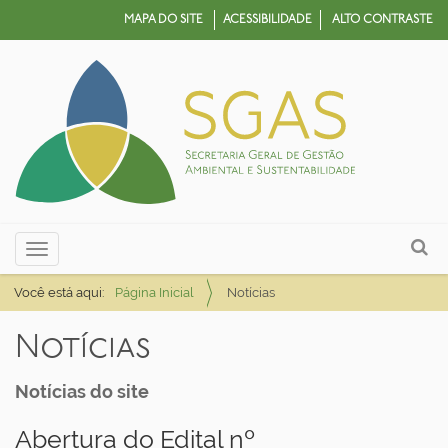
MAPA DO SITE
ACESSIBILIDADE
ALTO CONTRASTE
N
Busca
Toggle navigation
a
Busca Avançada…
v
Você está aqui:
Página Inicial
Notícias
e
Notícias
g
a
Notícias do site
ç
ã
Abertura do Edital nº