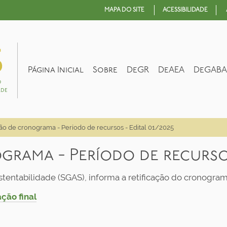
MAPA DO SITE
ACESSIBILIDADE
Página Inicial
Sobre
DeGR
DeAEA
DeGABA
ção de cronograma - Período de recursos - Edital 01/2025
rama - Período de recursos 
stentabilidade (SGAS), informa a retificação do cronogr
ação final