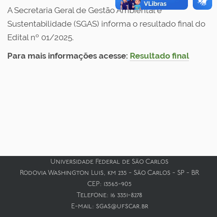
o
A Secretaria Geral de Gestão Ambiental e
Sustentabilidade (SGAS) informa o resultado final do
Edital nº 01/2025.
Para mais informações acesse:
Resultado final
Universidade Federal de São Carlos
Rodovia Washington Luis, km 235 - São Carlos - SP - BR
CEP: 13565-905
Telefone: 16 3351-8278
E-mail: sgas@ufscar.br