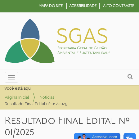
MAPA DO SITE
ACESSIBILIDADE
ALTO CONTRASTE
N
Busca
Toggle navigation
a
Busca Avançada…
Você está aqui:
v
Página Inicial
Notícias
e
Resultado Final Edital nº 01/2025
g
a
Resultado Final Edital nº
ç
01/2025
ã